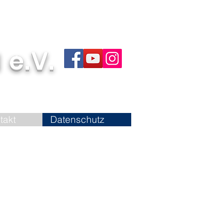
 e.V.
takt
Datenschutz