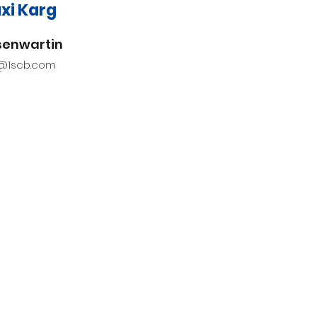
xi Karg
senwartin
o@1scb.com