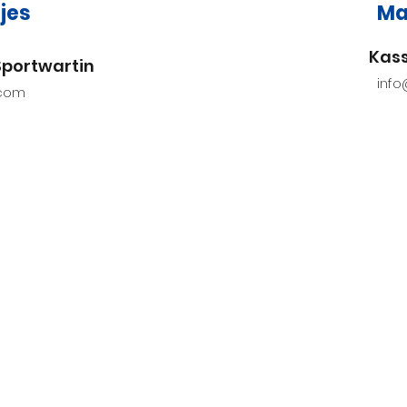
tjes
Ma
Kas
Sportwartin
inf
.com