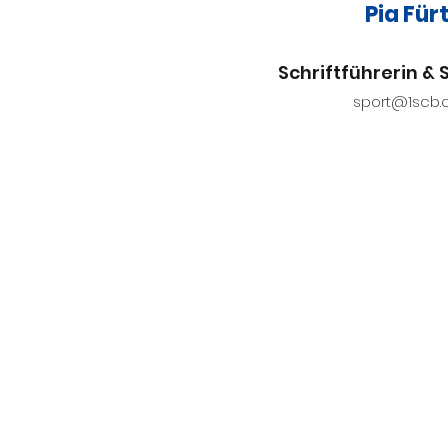
Pia Für
Schriftführerin & 
sport@1scb