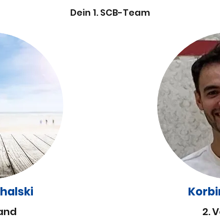
Dein 1. SCB-Team
halski
Korbi
tand
2. 