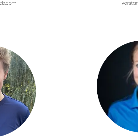
scb.com
vorsta