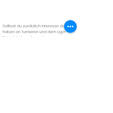
Solltest du zusätzlich Interesse daran
haben an Turnieren und dem Liga-
Betrieb teilzunehmen, kommen
weitere geringe Gebühren auf Dich zu
[z. B. Schiedsrichtertest, Meldegebühr
beim SVBB (Squash Verband Berlin
Brandenburg)]. Bitte fülle das
Antragsformular für
Spielerpassneuanträge /
Vereinswechsel
des Squashverbands
Berlin Brandenburg aus und sende es
an uns (
sport@1scb.com
) oder bringe
es uns vorbei!
Beitragsordnung